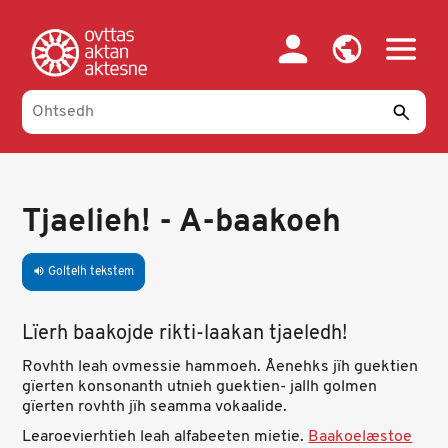
Skip
to
main
content
Tjaelieh! - A-baakoeh
Goltelh tekstem
volume_up
Lïerh baakojde rikti-laakan tjaeledh!
Rovhth leah ovmessie hammoeh. Åenehks jïh guektien
gïerten konsonanth utnieh guektien- jallh golmen
gïerten rovhth jïh seamma vokaalide.
Learoevierhtieh leah alfabeeten mietie.
Baakoelæstoe