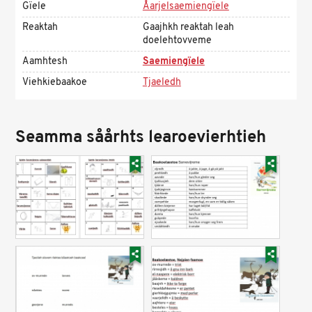
Gïele
Åarjelsaemiengïele
Reaktah
Gaajhkh reaktah leah
doelehtovveme
Aamhtesh
Saemiengïele
Viehkiebaakoe
Tjaeledh
Seamma såårhts learoevierhtieh