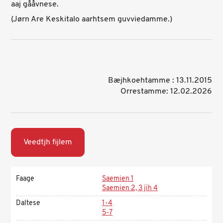
aaj gååvnese.
(Jørn Are Keskitalo aarhtsem guvviedamme.)
Bæjhkoehtamme : 13.11.2015
Orrestamme: 12.02.2026
Veedtjh fijlem
Faage
Saemien 1
Saemien 2, 3 jïh 4
Daltese
1-4
5-7