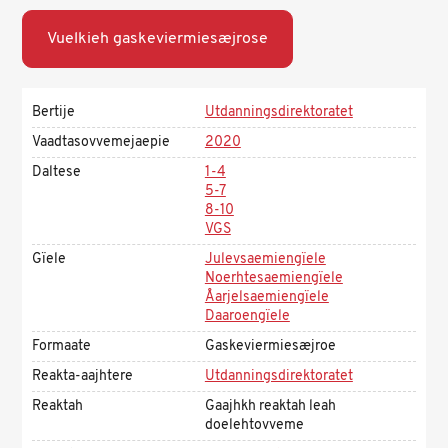
Vuelkieh gaskeviermiesæjrose
Bertije
Utdanningsdirektoratet
Vaadtasovvemejaepie
2020
Daltese
1-4
5-7
8-10
VGS
Gïele
Julevsaemiengïele
Noerhtesaemiengïele
Åarjelsaemiengïele
Daaroengïele
Formaate
Gaskeviermiesæjroe
Reakta-aajhtere
Utdanningsdirektoratet
Reaktah
Gaajhkh reaktah leah
doelehtovveme