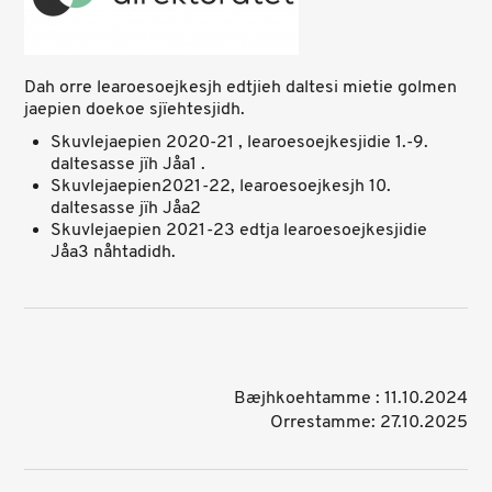
Dah orre learoesoejkesjh edtjieh daltesi mietie golmen
jaepien doekoe sjïehtesjidh.
Skuvlejaepien 2020-21 , learoesoejkesjidie 1.-9.
daltesasse jïh Jåa1 .
Skuvlejaepien2021-22, learoesoejkesjh 10.
daltesasse jïh Jåa2
Skuvlejaepien 2021-23 edtja learoesoejkesjidie
Jåa3 nåhtadidh.
Bæjhkoehtamme : 11.10.2024
Orrestamme: 27.10.2025