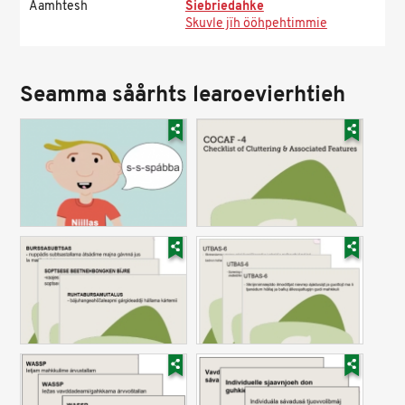
Aamhtesh
Siebriedahke
Skuvle jïh ööhpehtimmie
Seamma såårhts learoevierhtieh