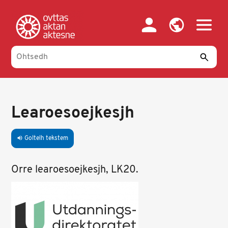
Skip
to
main
content
Learoesoejkesjh
Goltelh tekstem
volume_up
Orre learoesoejkesjh, LK20.