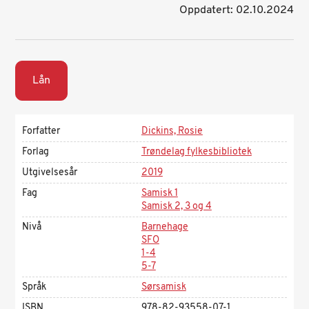
Oppdatert: 02.10.2024
Lån
Forfatter
Dickins, Rosie
Forlag
Trøndelag fylkesbibliotek
Utgivelsesår
2019
Fag
Samisk 1
Samisk 2, 3 og 4
Nivå
Barnehage
SFO
1-4
5-7
Språk
Sørsamisk
ISBN
978-82-93558-07-1