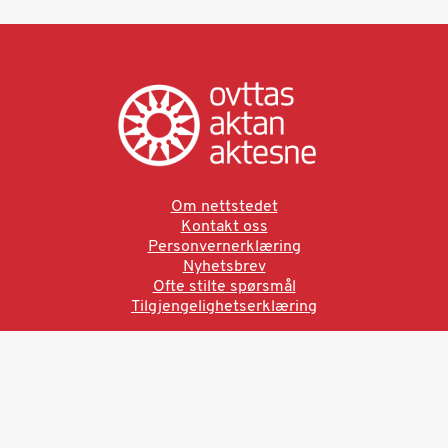
Om nettstedet
Kontakt oss
Personvernerklæring
Nyhetsbrev
Ofte stilte spørsmål
Tilgjengelighetserklæring
Ved å bruke denne siden aksepterer du brukervilkårne.
Les vår personvernerklæring
Ovttas | Aktan | Aktesne
Sámi allaskuvla, Hánnoluohkká 45
OK
N-9520 Guovdageaidnu