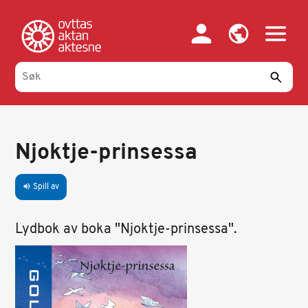
Hopp
til
hovedinnhold
Njoktje-prinsessa
Spill av
volume_up
Lydbok av boka "Njoktje-prinsessa".