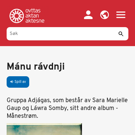
Hopp
til
hovedinnhold
Mánu rávdnji
Spill av
volume_up
Gruppa Adjágas, som består av Sara Marielle
Gaup og Láwra Somby, sitt andre album -
Månestrøm.