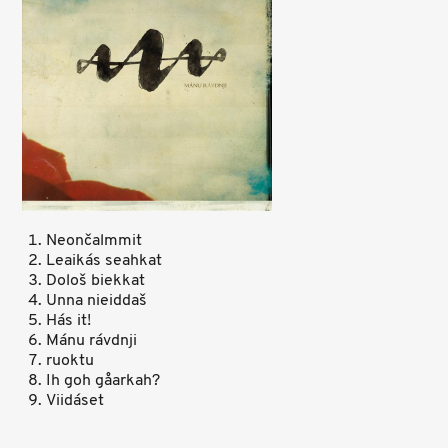
Neončalmmit
Leaikás seahkat
Dološ biekkat
Unna nieiddaš
Hás it!
Mánu rávdnji
ruoktu
Ih goh gåarkah?
Viidáset