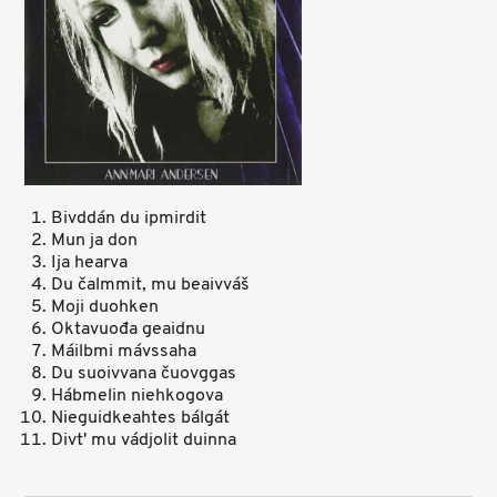
Bivddán du ipmirdit
Mun ja don
Ija hearva
Du čalmmit, mu beaivváš
Moji duohken
Oktavuođa geaidnu
Máilbmi mávssaha
Du suoivvana čuovggas
Hábmelin niehkogova
Nieguidkeahtes bálgát
Divt' mu vádjolit duinna