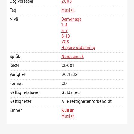
Utgivelsesår
2003
Fag
Musikk
Nivå
Barnehage
1-4
5-7
8-10
VGS
Høyere utdanning
Språk
Nordsamisk
ISBN
CD001
Varighet
00:43:12
Format
CD
Rettighetshaver
Guldalrec
Rettigheter
Alle rettigheter forbeholdt
Emner
Kultur
Musikk