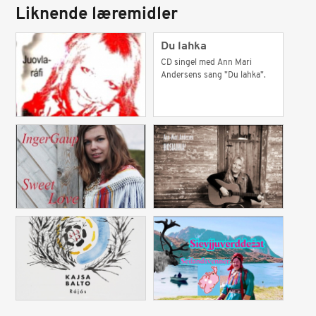
Liknende læremidler
Du lahka
CD singel med Ann Mari
Andersens sang "Du lahka".