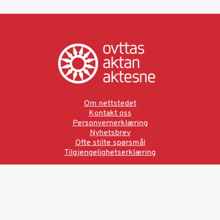
Om nettstedet
Kontakt oss
Personvernerklæring
Nyhetsbrev
Ofte stilte spørsmål
Tilgjengelighetserklæring
Ved å bruke denne siden aksepterer du brukervilkårne.
Les vår personvernerklæring
Ovttas | Aktan | Aktesne
Sámi allaskuvla, Hánnoluohkká 45
OK
N-9520 Guovdageaidnu