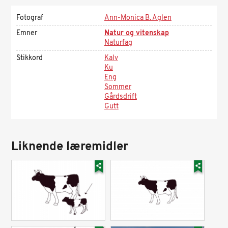
Fotograf
Ann-Monica B. Aglen
Emner
Natur og vitenskap
Naturfag
Stikkord
Kalv
Ku
Eng
Sommer
Gårdsdrift
Gutt
Liknende læremidler