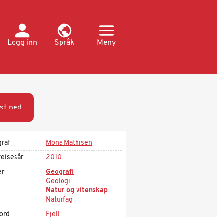
Logg inn
Språk
Meny
st ned
graf
Mona Mathisen
velsesår
2010
er
Geografi
Geologi
Natur og vitenskap
Naturfag
kord
Fjell