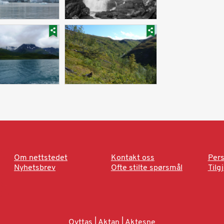
Om nettstedet
Kontakt oss
Pers
Nyhetsbrev
Ofte stilte spørsmål
Tilg
Ovttas | Aktan | Aktesne