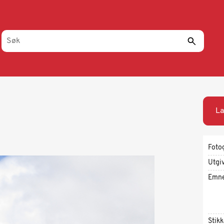
La
Foto
Utgi
Emn
Stik