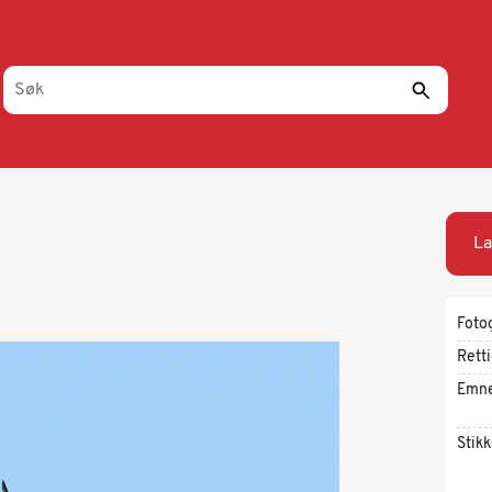
La
Foto
Rett
Emn
Stik