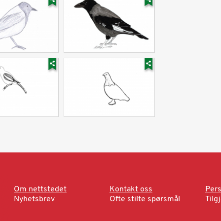
Om nettstedet
Kontakt oss
Pers
Nyhetsbrev
Ofte stilte spørsmål
Tilg