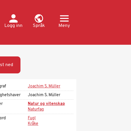
Logg inn
Språk
Meny
st ned
graf
Joachim S. Müller
ighetshaver
Joachim S. Müller
er
Natur og vitenskap
Naturfag
kord
Fugl
Kråke