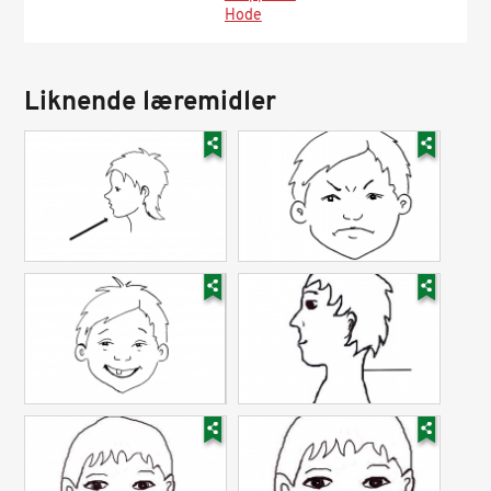
Hode
Liknende læremidler