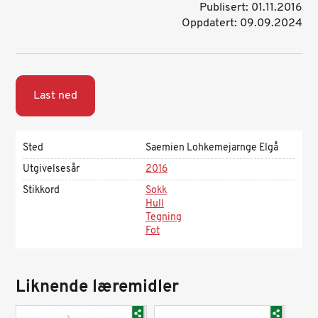
Publisert: 01.11.2016
Oppdatert: 09.09.2024
Last ned
Sted
Saemien Lohkemejarnge Elgå
Utgivelsesår
2016
Stikkord
Sokk
Hull
Tegning
Fot
Liknende læremidler