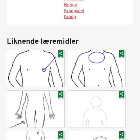
Bringe
Kroppsdel
Kropp
Liknende læremidler