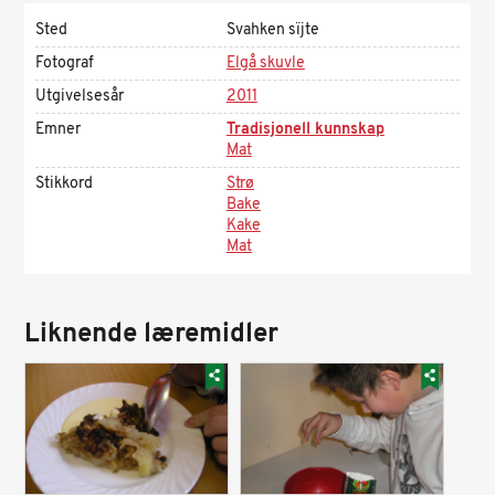
Sted
Svahken sïjte
Fotograf
Elgå skuvle
Utgivelsesår
2011
Emner
Tradisjonell kunnskap
Mat
Stikkord
Strø
Bake
Kake
Mat
Liknende læremidler