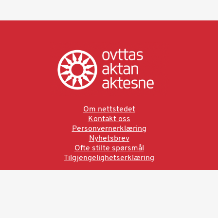
Om nettstedet
Kontakt oss
Personvernerklæring
Nyhetsbrev
Ofte stilte spørsmål
Tilgjengelighetserklæring
Ved å bruke denne siden aksepterer du brukervilkårne.
Les vår personvernerklæring
Ovttas | Aktan | Aktesne
Sámi allaskuvla, Hánnoluohkká 45
OK
N-9520 Guovdageaidnu