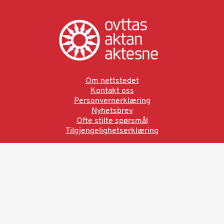
Om nettstedet
Kontakt oss
Personvernerklæring
Nyhetsbrev
Ofte stilte spørsmål
Tilgjengelighetserklæring
Ved å bruke denne siden aksepterer du brukervilkårne.
Les vår personvernerklæring
Ovttas | Aktan | Aktesne
Sámi allaskuvla, Hánnoluohkká 45
OK
N-9520 Guovdageaidnu
© 2025 Sámi allaskuvla