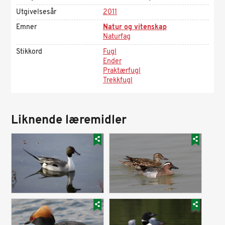
Utgivelsesår
2011
Emner
Natur og vitenskap
Naturfag
Stikkord
Fugl
Ender
Praktærfugl
Trekkfugl
Liknende læremidler