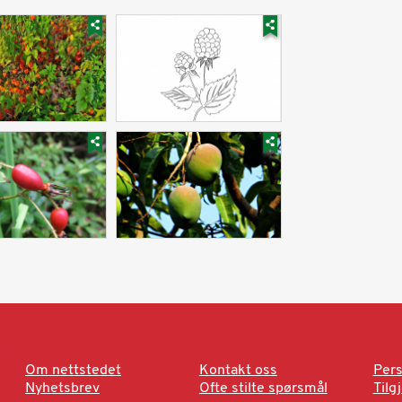
Om nettstedet
Kontakt oss
Pers
Nyhetsbrev
Ofte stilte spørsmål
Tilg