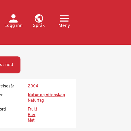
Logg inn
Språk
Meny
st ned
velsesår
2004
er
Natur og vitenskap
Naturfag
kord
Frukt
Bær
Mat