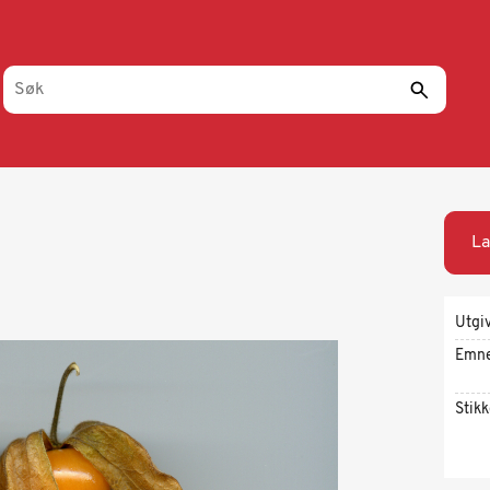
La
Utgi
Emn
Stik