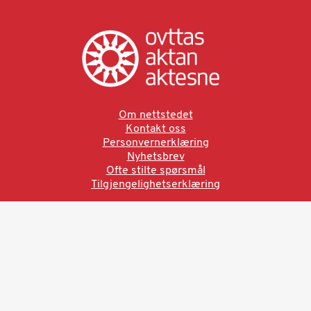
Om nettstedet
Kontakt oss
Personvernerklæring
Nyhetsbrev
Ofte stilte spørsmål
Tilgjengelighetserklæring
Ved å bruke denne siden aksepterer du brukervilkårne.
Les vår personvernerklæring
Ovttas | Aktan | Aktesne
Sámi allaskuvla, Hánnoluohkká 45
OK
N-9520 Guovdageaidnu
© 2025 Sámi allaskuvla