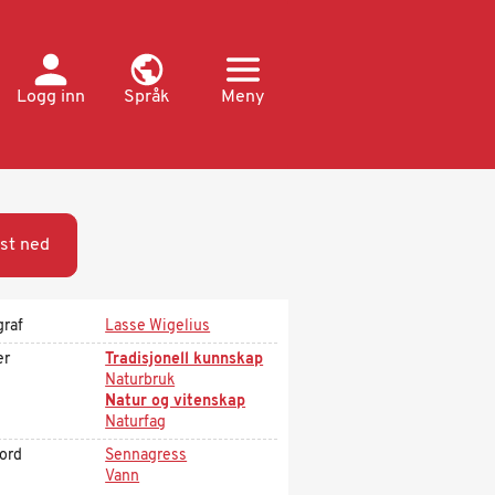
Logg inn
Språk
Meny
st ned
graf
Lasse Wigelius
er
Tradisjonell kunnskap
Naturbruk
Natur og vitenskap
Naturfag
kord
Sennagress
Vann