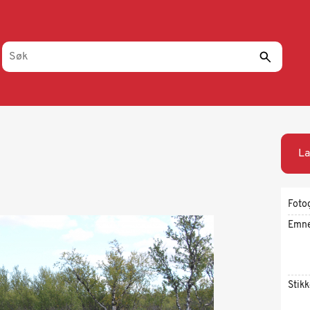
La
Foto
Emn
Stik