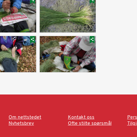
Om nettstedet
Kontakt oss
Pers
Nyhetsbrev
Ofte stilte spørsmål
Tilg