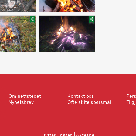
Om nettstedet
Kontakt oss
Pers
Nyhetsbrev
Ofte stilte spørsmål
Tilg
Ovttas | Aktan | Aktesne