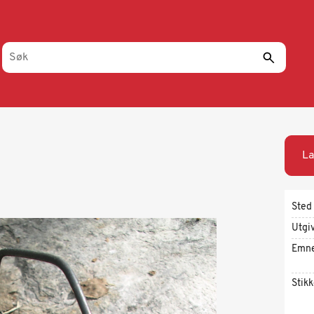
La
Sted
Utgi
Emn
Stik