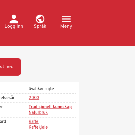
Logg inn
Språk
Meny
st ned
Svahken sïjte
velsesår
2003
er
Tradisjonell kunnskap
Naturbruk
kord
Kaffe
Kaffekjele