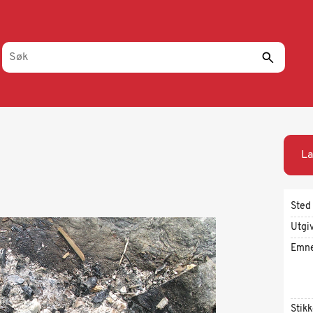
La
Sted
Utgi
Emn
Stik