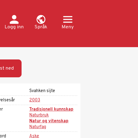
Logg inn
Språk
Meny
st ned
Svahken sïjte
velsesår
2003
er
Tradisjonell kunnskap
Naturbruk
Natur og vitenskap
Naturfag
kord
Aske