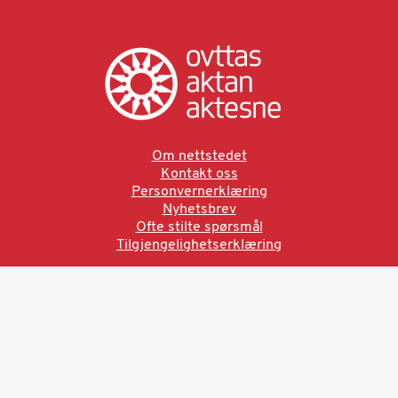
Om nettstedet
Kontakt oss
Personvernerklæring
Nyhetsbrev
Ofte stilte spørsmål
Tilgjengelighetserklæring
Ved å bruke denne siden aksepterer du brukervilkårne.
Les vår personvernerklæring
Ovttas | Aktan | Aktesne
Sámi allaskuvla, Hánnoluohkká 45
OK
N-9520 Guovdageaidnu
© 2025 Sámi allaskuvla