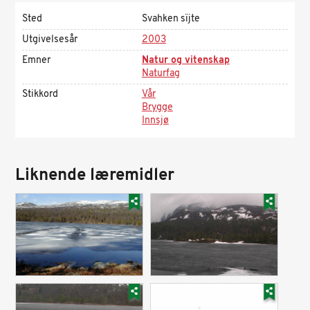
Sted
Svahken sïjte
Utgivelsesår
2003
Emner
Natur og vitenskap
Naturfag
Stikkord
Vår
Brygge
Innsjø
Liknende læremidler