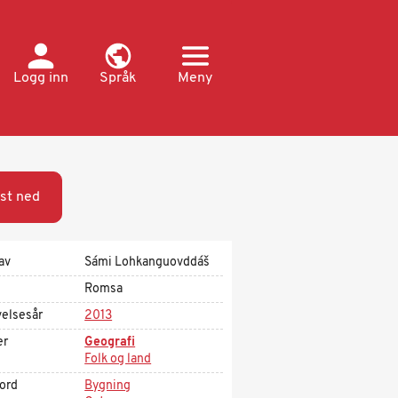
Logg inn
Språk
Meny
st ned
av
Sámi Lohkanguovddáš
Romsa
velsesår
2013
er
Geografi
Folk og land
kord
Bygning