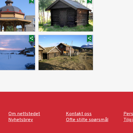
Om nettstedet
Kontakt oss
Pers
Nyhetsbrev
Ofte stilte spørsmål
Tilg