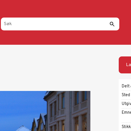
La
Delt 
Sted
Utgi
Emn
Stik