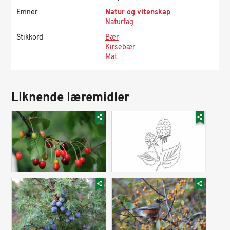
Emner
Natur og vitenskap
Naturfag
Stikkord
Bær
Kirsebær
Mat
Liknende læremidler