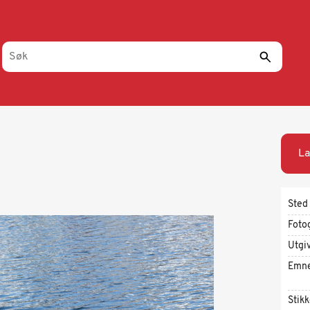
La
Sted
Foto
Utgi
Emn
Stik