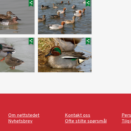
Om nettstedet
Kontakt oss
Pers
Nyhetsbrev
Ofte stilte spørsmål
Tilg