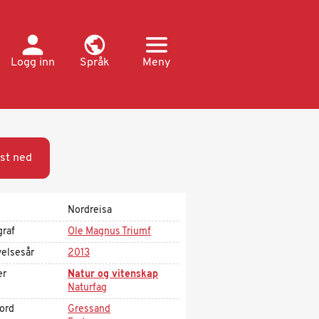
Logg inn
Språk
Meny
st ned
Nordreisa
graf
Ole Magnus Triumf
velsesår
2013
er
Natur og vitenskap
Naturfag
kord
Gressand