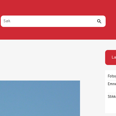
La
Foto
Emn
Stik