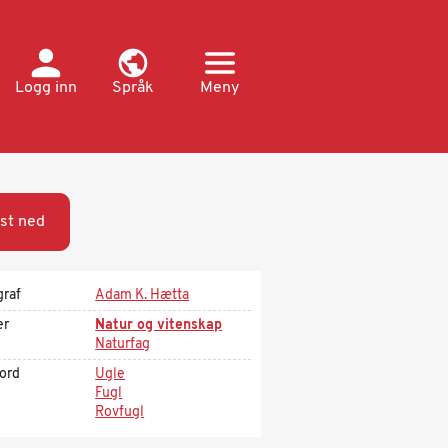
Logg inn
Språk
Meny
st ned
graf
Adam K. Hætta
er
Natur og vitenskap
Naturfag
kord
Ugle
Fugl
Rovfugl