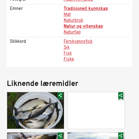
Emner
Tradisjonell kunnskap
Mat
Naturbruk
Natur og vitenskap
Naturfag
Stikkord
Ferskvannsfisk
Sik
Fisk
Fiske
Liknende læremidler