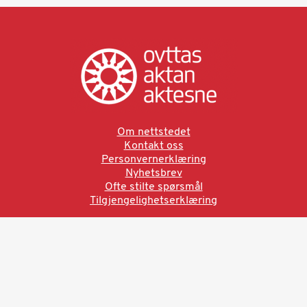
Om nettstedet
Kontakt oss
Personvernerklæring
Nyhetsbrev
Ofte stilte spørsmål
Tilgjengelighetserklæring
Ved å bruke denne siden aksepterer du brukervilkårne.
Les vår personvernerklæring
Ovttas | Aktan | Aktesne
Sámi allaskuvla, Hánnoluohkká 45
OK
N-9520 Guovdageaidnu