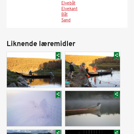
Elvebåt
Elvekant
Båt
Sand
Liknende læremidler