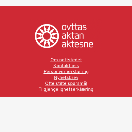
Om nettstedet
Kontakt oss
Personvernerklæring
Nyhetsbrev
Ofte stilte spørsmål
Tilgjengelighetserklæring
Ved å bruke denne siden aksepterer du brukervilkårne.
Les vår personvernerklæring
Ovttas | Aktan | Aktesne
Sámi allaskuvla, Hánnoluohkká 45
OK
N-9520 Guovdageaidnu