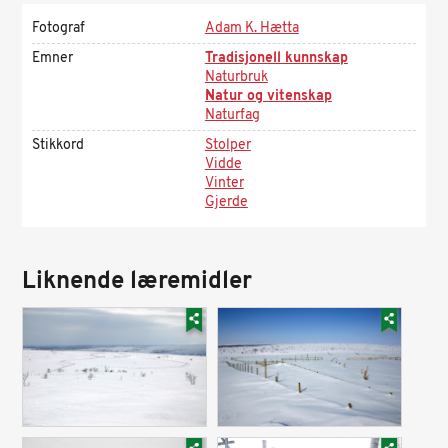
Fotograf
Adam K. Hætta
Emner
Tradisjonell kunnskap
Naturbruk
Natur og vitenskap
Naturfag
Stikkord
Stolper
Vidde
Vinter
Gjerde
Liknende læremidler