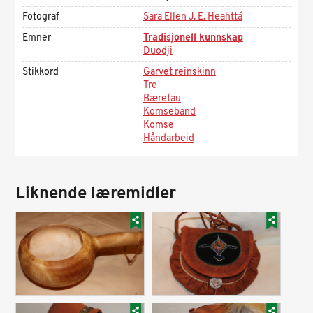
Fotograf
Sara Ellen J. E. Heahttá
Emner
Tradisjonell kunnskap
Duodji
Stikkord
Garvet reinskinn
Tre
Bæretau
Komseband
Komse
Håndarbeid
Liknende læremidler