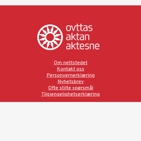
Om nettstedet
Kontakt oss
Personvernerklæring
Nyhetsbrev
Ofte stilte spørsmål
Tilgjengelighetserklæring
Ved å bruke denne siden aksepterer du brukervilkårne.
Les vår personvernerklæring
Ovttas | Aktan | Aktesne
Sámi allaskuvla, Hánnoluohkká 45
OK
N-9520 Guovdageaidnu