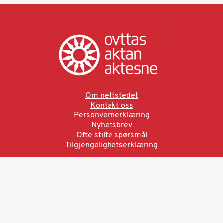
Om nettstedet
Kontakt oss
Personvernerklæring
Nyhetsbrev
Ofte stilte spørsmål
Tilgjengelighetserklæring
Ved å bruke denne siden aksepterer du brukervilkårne.
Les vår personvernerklæring
Ovttas | Aktan | Aktesne
Sámi allaskuvla, Hánnoluohkká 45
OK
N-9520 Guovdageaidnu