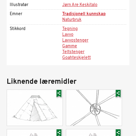
Illustratør
Jørn Are Keskitalo
Emner
Tradisjonell kunnskap
Naturbruk
Stikkord
Tegning
Lavvo
Lavvostenger
Gamme
Teltstenger
Goahteskjelett
Liknende læremidler