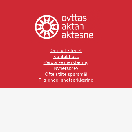
Om nettstedet
Kontakt oss
Personvernerklæring
Nyhetsbrev
Ofte stilte spørsmål
Tilgjengelighetserklæring
Ved å bruke denne siden aksepterer du brukervilkårne.
Les vår personvernerklæring
Ovttas | Aktan | Aktesne
Sámi allaskuvla, Hánnoluohkká 45
OK
N-9520 Guovdageaidnu
© 2025 Sámi allaskuvla