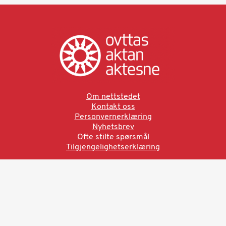
Om nettstedet
Kontakt oss
Personvernerklæring
Nyhetsbrev
Ofte stilte spørsmål
Tilgjengelighetserklæring
Ved å bruke denne siden aksepterer du brukervilkårne.
Les vår personvernerklæring
Ovttas | Aktan | Aktesne
Sámi allaskuvla, Hánnoluohkká 45
OK
N-9520 Guovdageaidnu