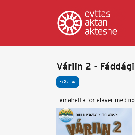
Hopp
til
hovedinnhold
Váriin 2 - Fáddág
Spill av
volume_up
Temahefte for elever med no