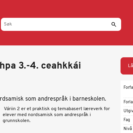
ihpa 3.-4. ceahkkái
Lå
Forfa
rdsamisk som andrespråk i barneskolen.
Forl
Váriin 2 er et praktisk og temabasert læreverk for
Utgi
elever med nordsamisk som andrespråk i
Fag
grunnskolen.
Nivå