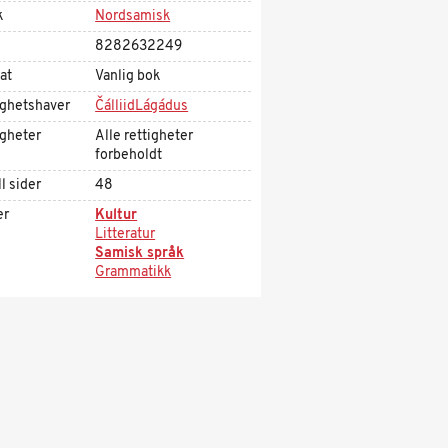
k
Nordsamisk
8282632249
at
Vanlig bok
ighetshaver
ČálliidLágádus
igheter
Alle rettigheter
forbeholdt
l sider
48
er
Kultur
Litteratur
Samisk språk
Grammatikk