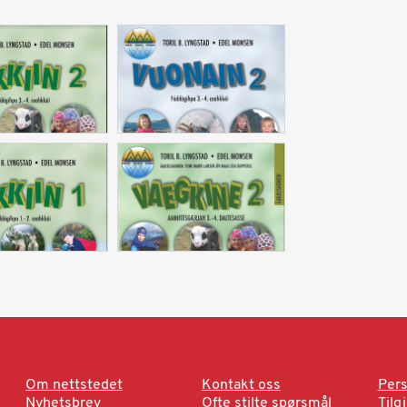
Om nettstedet
Kontakt oss
Pers
Nyhetsbrev
Ofte stilte spørsmål
Tilg