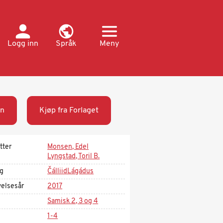
Logg inn
Språk
Meny
n
Kjøp fra Forlaget
tter
Monsen, Edel
Lyngstad, Toril B.
ag
ČálliidLágádus
velsesår
2017
Samisk 2, 3 og 4
1-4