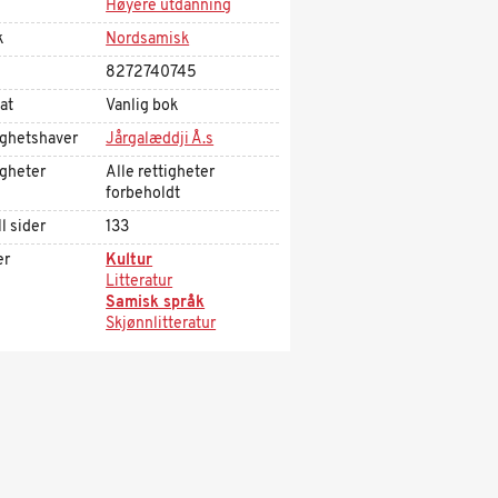
Høyere utdanning
k
Nordsamisk
8272740745
at
Vanlig bok
ighetshaver
Jårgalæddji Å.s
igheter
Alle rettigheter
forbeholdt
l sider
133
er
Kultur
Litteratur
Samisk språk
Skjønnlitteratur