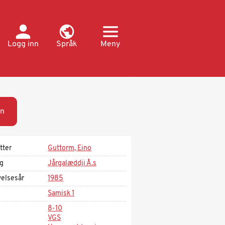
Logg inn
Språk
Meny
n
tter
Guttorm, Eino
ag
Jårgalæddji Å.s
velsesår
1985
Samisk 1
8-10
VGS