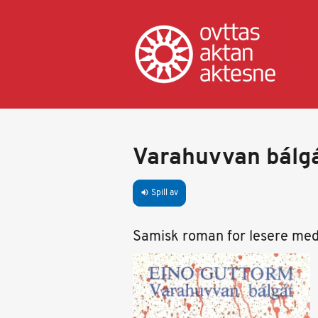
Hopp
til
hovedinnhold
Varahuvvan bálg
Spill av
volume_up
Samisk roman for lesere med