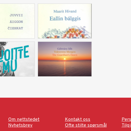
Om nettstedet
Kontakt oss
Pers
Nyhetsbrev
Ofte stilte spørsmål
Tilg