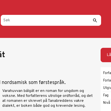
át
Lå
Forfa
Forl
 nordsamisk som førstespråk.
Utgi
Varahuvvan bálgát er en roman for ungdom og
Fag
voksne. Med forfatterens utrolige ordforråd, og det
at romanen er skrevet på Tanabreddens vakre
Nivå
dialekt, er boken både god og krevende lesing.