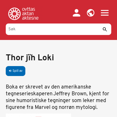
Hopp
til
hovedinnhold
Thor jïh Loki
Spill av
volume_up
Boka er skrevet av den amerikanske
tegneserieskaperen Jeffrey Brown, kjent for
sine humoristiske tegninger som leker med
figurene
fra Marvel og norrøn mytologi.