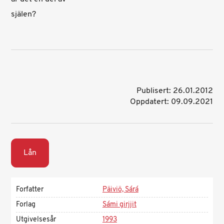
själen?
Publisert: 26.01.2012
Oppdatert: 09.09.2021
Lån
Forfatter
Päiviö, Sárá
Forlag
Sámi girjjit
Utgivelsesår
1993