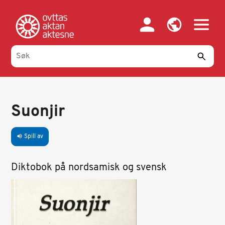
Hopp
til
hovedinnhold
Suonjir
Spill av
volume_up
Diktobok på nordsamisk og svensk