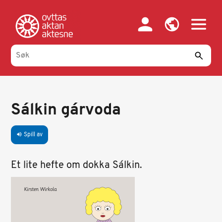
Hopp
til
hovedinnhold
Sálkin gárvoda
Spill av
volume_up
Et lite hefte om dokka Sálkin.