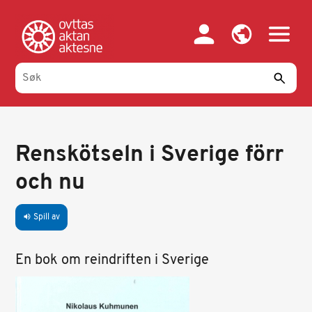
Hopp
til
hovedinnhold
Renskötseln i Sverige förr
och nu
Spill av
volume_up
En bok om reindriften i Sverige