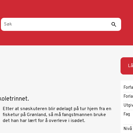
e
Lå
Forfa
Forl
oletrinnet.
Utgi
Etter at snøskuteren blir ødelagt på tur hjem fra en
Fag
fisketur på Grønland, så må fangstmannen bruke
det han har lært for å overleve i isødet.
Nivå