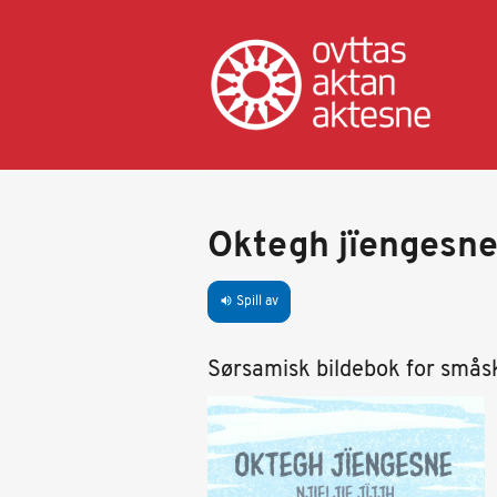
Hopp
til
hovedinnhold
Oktegh jïengesn
Spill av
volume_up
Sørsamisk bildebok for småsk