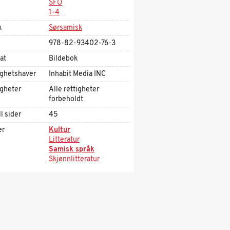
SFO
1-4
k
Sørsamisk
978-82-93402-76-3
at
Bildebok
ighetshaver
Inhabit Media INC
igheter
Alle rettigheter
forbeholdt
l sider
45
er
Kultur
Litteratur
Samisk språk
Skjønnlitteratur