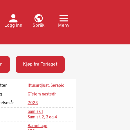
Logg inn
Språk
Meny
n
Kjøp fra Forlaget
tter
Ittusardjuat, Serapio
ag
Gïelem nastedh
velsesår
2023
Samisk 1
Samisk 2, 3 og 4
Barnehage