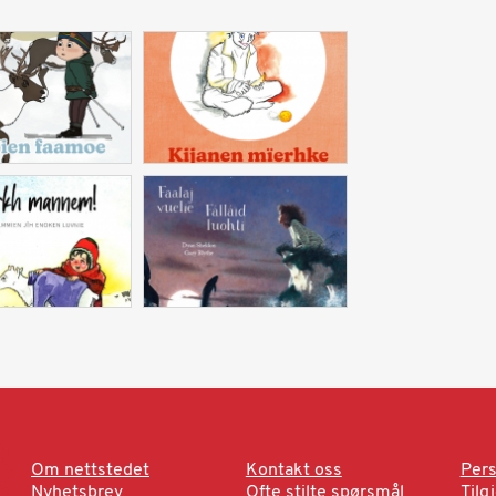
Om nettstedet
Kontakt oss
Pers
Nyhetsbrev
Ofte stilte spørsmål
Tilg