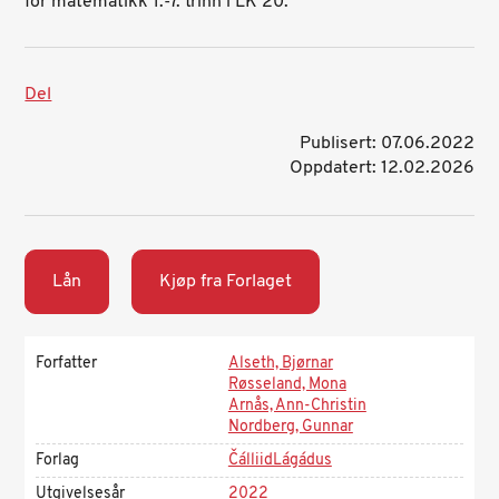
for matematikk 1.-7. trinn i LK 20.
Del
Publisert: 07.06.2022
Oppdatert: 12.02.2026
Lån
Kjøp fra Forlaget
Forfatter
Alseth, Bjørnar
Røsseland, Mona
Arnås, Ann-Christin
Nordberg, Gunnar
Forlag
ČálliidLágádus
Utgivelsesår
2022