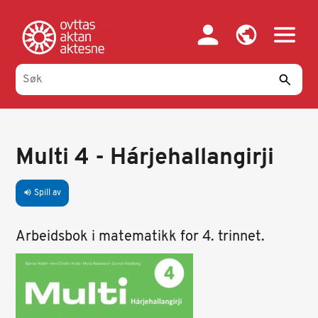
Hopp
til
hovedinnhold
Multi 4 - Hárjehallangirji
Spill av
volume_up
Arbeidsbok i matematikk for 4. trinnet.