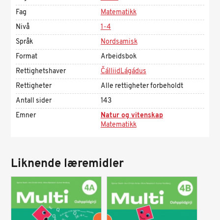
Fag
Matematikk
Nivå
1-4
Språk
Nordsamisk
Format
Arbeidsbok
Rettighetshaver
ČálliidLágádus
Rettigheter
Alle rettigheter forbeholdt
Antall sider
143
Emner
Natur og vitenskap
Matematikk
Liknende læremidler