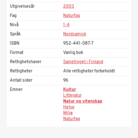
Utgivelsesår
2003
Fag
Naturfag
Nivå
1-4
Språk
Nordsamisk
ISBN
952-441-087-7
Format
Vanlig bok
Rettighetshaver
Sametinget i Finland
Rettigheter
Alle rettigheter forbeholdt
Antall sider
96
Emner
Kultur
Litteratur
Natur og vitenskap
Helse
Miljø
Naturfag