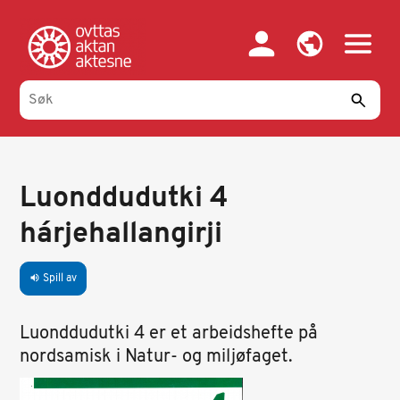
Hopp
til
hovedinnhold
Luonddudutki 4
hárjehallangirji
Spill av
volume_up
Luonddudutki 4 er et arbeidshefte på
nordsamisk i Natur- og miljøfaget.