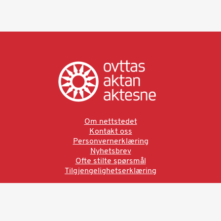
Om nettstedet
Kontakt oss
Personvernerklæring
Nyhetsbrev
Ofte stilte spørsmål
Tilgjengelighetserklæring
Ved å bruke denne siden aksepterer du brukervilkårne.
Les vår personvernerklæring
Ovttas | Aktan | Aktesne
Sámi allaskuvla, Hánnoluohkká 45
OK