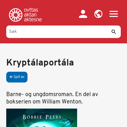
Hopp
til
hovedinnhold
Kryptálaportála
Spill av
volume_up
Barne- og ungdomsroman. En del av
bokserien om William Wenton.