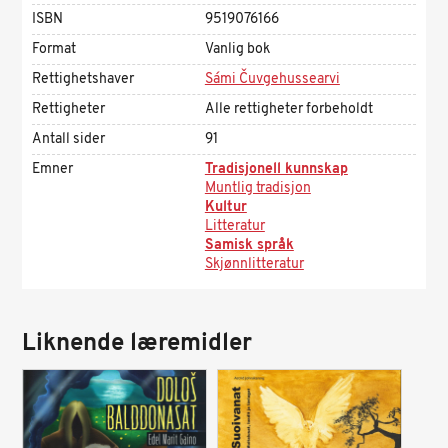
ISBN
9519076166
Format
Vanlig bok
Rettighetshaver
Sámi Čuvgehussearvi
Rettigheter
Alle rettigheter forbeholdt
Antall sider
91
Emner
Tradisjonell kunnskap
Muntlig tradisjon
Kultur
Litteratur
Samisk språk
Skjønnlitteratur
Liknende læremidler