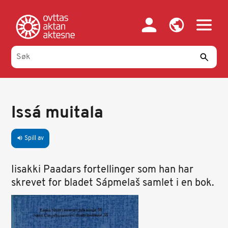
Hopp
til
hovedinnhold
Issá muitala
Spill av
volume_up
Iisakki Paadars fortellinger som han har
skrevet for bladet Sápmelaš samlet i en bok.