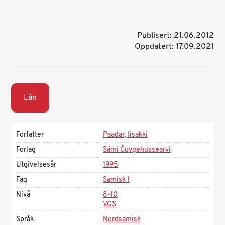
Publisert: 21.06.2012
Oppdatert: 17.09.2021
Lån
Forfatter
Paadar, Iisakki
Forlag
Sámi Čuvgehussearvi
Utgivelsesår
1995
Fag
Samisk 1
Nivå
8-10
VGS
Språk
Nordsamisk