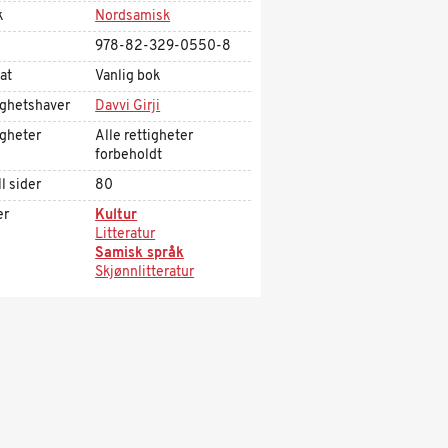
k
Nordsamisk
978-82-329-0550-8
at
Vanlig bok
ighetshaver
Davvi Girji
igheter
Alle rettigheter
forbeholdt
l sider
80
er
Kultur
Litteratur
Samisk språk
Skjønnlitteratur