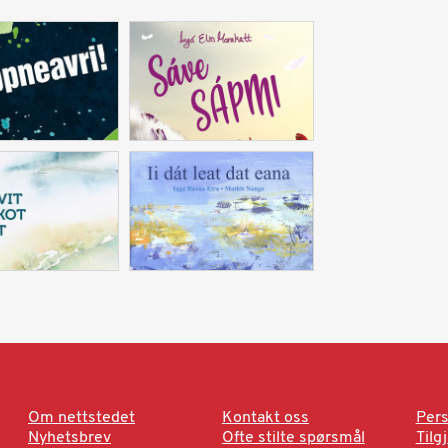
Om nettstedet
Kontakt oss
Pers
Nyhetsbrev
Ofte stilte spørsmål
Tilg