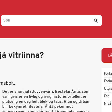
já vitriinna?
Lå
Forfa
Forl
omsbok.
Utgi
Det er snart jul i Juvvenvárri. Bestefar Ántá, som
Fag
vanligvis er en livlig og ivrig historieforteller, er
plutselig en dag helt blek og taus. Ritni og Urbán
Nivå
blir bekymret. Bestefar Ántá peker mot
vitrineskapet, som står tomt. Drømmekulene og