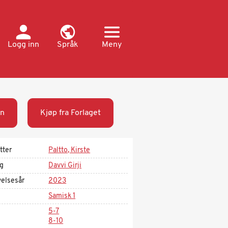
Logg inn
Språk
Meny
n
Kjøp fra Forlaget
tter
Paltto, Kirste
ag
Davvi Girji
velsesår
2023
Samisk 1
5-7
8-10