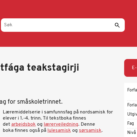
tfága teakstagirji
E-
Forfa
g for småskoletrinnet.
Forl
Læremiddelserie i samfunnsfag på nordsamisk for
Utgi
elever i 1.-4. trinn. Til tekstboka finnes
Fag
det
arbeidsbok
og
lærerveiledning
. Denne
boka finnes også på
lulesamisk
og
sørsamisk
.
Nivå