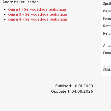
Andre bøker i serien:
Språ
Gáisá 1 - Servodatfága teakstagirji
ISBN
Gáisá 3 - Servodatfága teakstagirji
Form
Gáisá 4 - Servodatfága teakstagirji
Rett
Rett
Antal
Emn
Stik
Publisert: 10.01.2023
Oppdatert: 04.08.2026