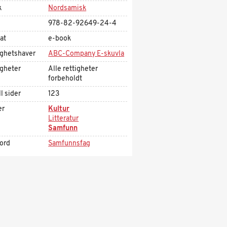
k
Nordsamisk
978-82-92649-24-4
at
e-book
ighetshaver
ABC-Company E-skuvla
igheter
Alle rettigheter
forbeholdt
l sider
123
er
Kultur
Litteratur
Samfunn
kord
Samfunnsfag