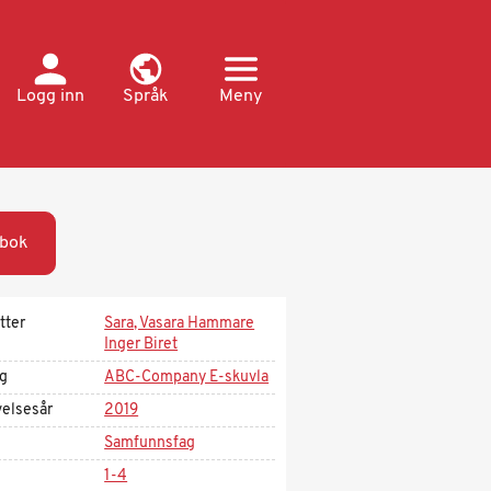
Logg inn
Språk
Meny
bok
tter
Sara, Vasara Hammare
Inger Biret
ag
ABC-Company E-skuvla
velsesår
2019
Samfunnsfag
1-4