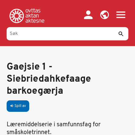
Hopp
til
hovedinnhold
Gaejsie 1 -
Siebriedahkefaage
barkoegærja
Spill av
volume_up
Læremiddelserie i samfunnsfag for
småskoletrinnet.