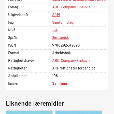
Forlag
ABC-Company E-skuvla
Utgivelsesår
2019
Fag
Samfunnsfag
Nivå
1-4
Språk
Sørsamisk
ISBN
9788292649398
Format
Arbeidsbok
Rettighetshaver
ABC-Company E-skuvla
Rettigheter
Alle rettigheter forbeholdt
Antall sider
108
Emner
Samfunn
Liknende læremidler