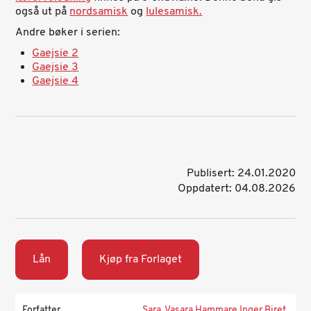
også ut på
nordsamisk
og
lulesamisk.
Andre bøker i serien:
Gaejsie 2
Gaejsie 3
Gaejsie 4
Publisert: 24.01.2020
Oppdatert: 04.08.2026
Lån
Kjøp fra Forlaget
Forfatter
Sara, Vasara Hammare Inger Biret