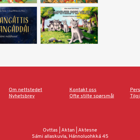
Om nettstedet
Kontakt oss
Pers
Nyhetsbrev
Ofte stilte spørsmål
Tilg
Ovttas | Aktan | Aktesne
Sámi allaskuvla, Hánnoluohkká 45