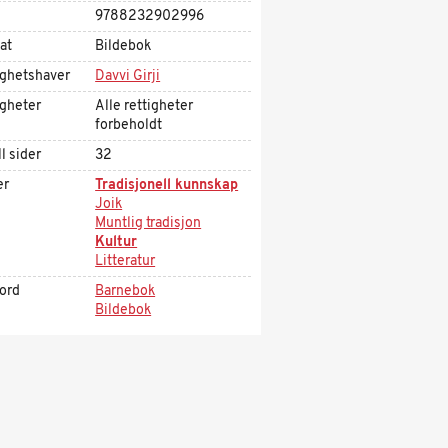
9788232902996
at
Bildebok
ighetshaver
Davvi Girji
igheter
Alle rettigheter
forbeholdt
l sider
32
er
Tradisjonell kunnskap
Joik
Muntlig tradisjon
Kultur
Litteratur
kord
Barnebok
Bildebok