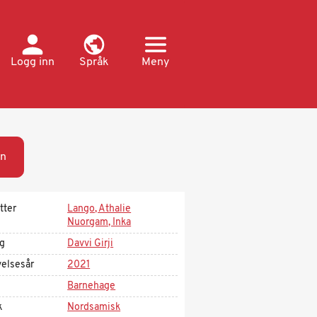
Logg inn
Språk
Meny
n
tter
Lango, Athalie
Nuorgam, Inka
ag
Davvi Girji
velsesår
2021
Barnehage
k
Nordsamisk