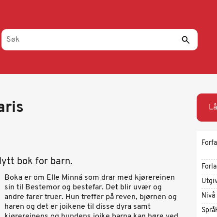
aris
Lå
Forfa
ytt bok for barn.
Forl
Boka er om Elle Minná som drar med kjørereinen
Utgi
sin til Bestemor og bestefar. Det blir uvær og
Nivå
andre farer truer. Hun treffer på reven, bjørnen og
haren og det er joikene til disse dyra samt
Språ
kjørereinens og hundens joike barna kan høre ved