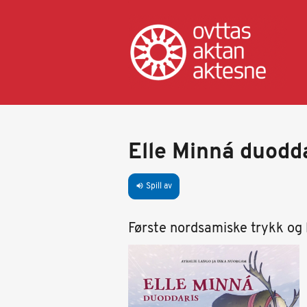
Hopp
til
hovedinnhold
Elle Minná duodd
Spill av
volume_up
Første nordsamiske trykk og l