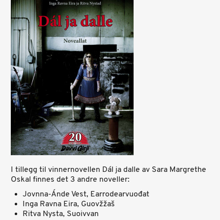
I tillegg til vinnernovellen Dál ja dalle av Sara Margrethe
Oskal finnes det 3 andre noveller:
Jovnna-Ánde Vest, Earrodearvuođat
Inga Ravna Eira, Guovžžaš
Ritva Nysta, Suoivvan