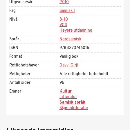
Utgivelsesår
2010
Fag
Samisk 1
Nivå
8-10
VGS
Høyere utdanning
Språk
Nordsamisk
ISBN
9788273746016
Format
Vanlig bok
Rettighetshaver
Davvi Girji
Rettigheter
Alle rettigheter forbeholdt
Antall sider
96
Emner
Kultur
Litteratur
Samisk språk
Skjønnlitteratur