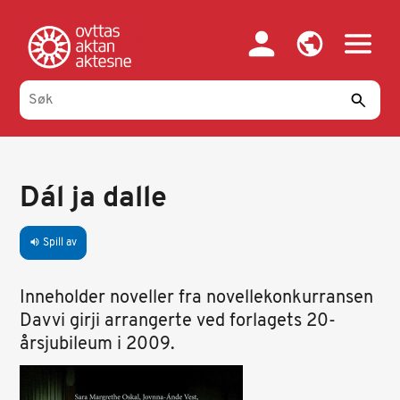
Hopp
til
hovedinnhold
Dál ja dalle
Spill av
volume_up
Inneholder noveller fra novellekonkurransen
Davvi girji arrangerte ved forlagets 20-
årsjubileum i 2009.