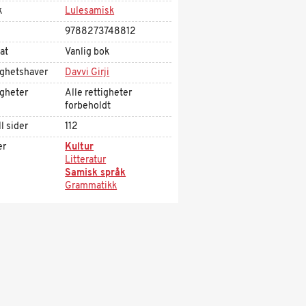
k
Lulesamisk
9788273748812
at
Vanlig bok
ighetshaver
Davvi Girji
igheter
Alle rettigheter
forbeholdt
l sider
112
er
Kultur
Litteratur
Samisk språk
Grammatikk