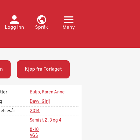
Logg inn
Språk
Meny
n
Kjøp fra Forlaget
tter
Buljo, Karen Anne
ag
Davvi Girji
velsesår
2014
Samisk 2, 3 og 4
8-10
VGS