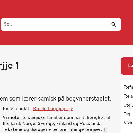
jje 1
Lå
Forfa
Forl
 dem som lærer samisk på begynnerstadiet.
Utgi
En lesebok til
Boade barggogirjje
.
Fag
Vi møter to samiske familier som har tilhørighet til
Nivå
fire land: Norge, Sverige, Finland og Russland.
Tekstene og dialogene berører mange temaer. Til