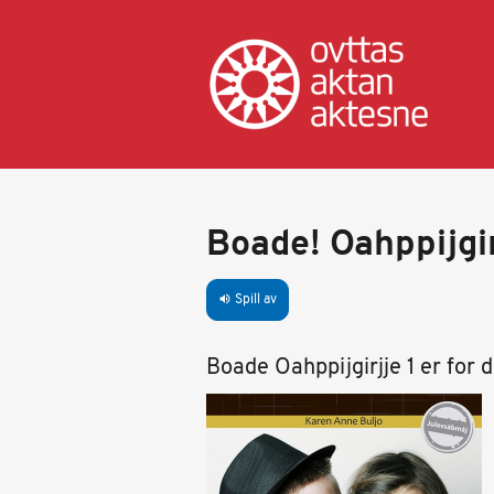
Hopp
til
hovedinnhold
Boade! Oahppijgir
Spill av
volume_up
Boade Oahppijgirjje 1 er for