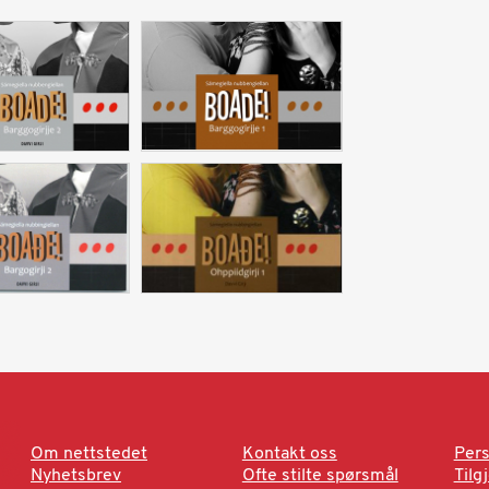
Om nettstedet
Kontakt oss
Pers
Nyhetsbrev
Ofte stilte spørsmål
Tilg