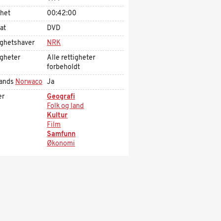
ghet
00:42:00
at
DVD
ighetshaver
NRK
igheter
Alle rettigheter
forbeholdt
ands
Norwaco
Ja
er
Geografi
Folk og land
Kultur
Film
Samfunn
Økonomi