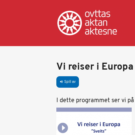
Hopp
til
hovedinnhold
Vi reiser i Europa
Spill av
volume_up
I dette programmet ser vi på 