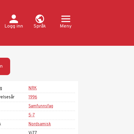
Logg inn
Språk
Meny
n
ag
NRK
velsesår
1996
Samfunnsfag
5-7
k
Nordsamisk
Vi77