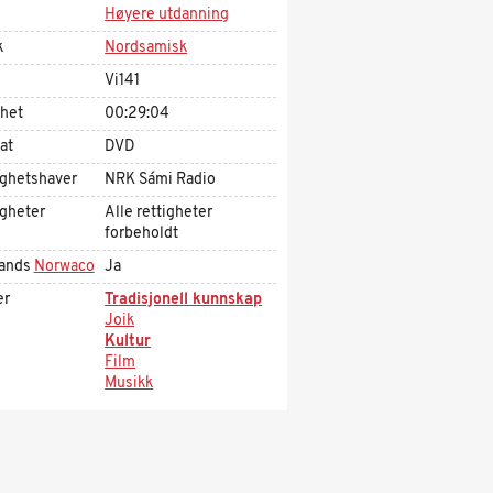
Høyere utdanning
k
Nordsamisk
Vi141
ghet
00:29:04
at
DVD
ighetshaver
NRK Sámi Radio
igheter
Alle rettigheter
forbeholdt
ands
Norwaco
Ja
er
Tradisjonell kunnskap
Joik
Kultur
Film
Musikk