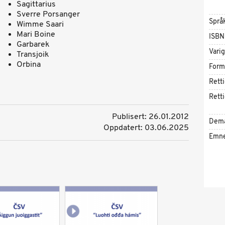
Sagittarius
Sverre Porsanger
Språ
Wimme Saari
Mari Boine
ISBN
Garbarek
Vari
Transjoik
Orbina
Form
Rett
Rett
Publisert: 26.01.2012
Dem
Oppdatert: 03.06.2025
Emn