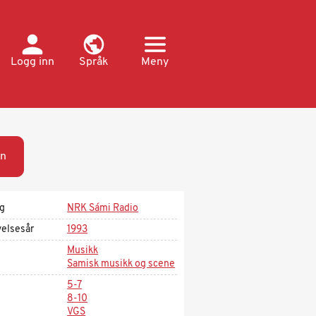
Logg inn
Språk
Meny
n
ag
NRK Sámi Radio
velsesår
1993
Musikk
Samisk musikk og scene
5-7
8-10
VGS