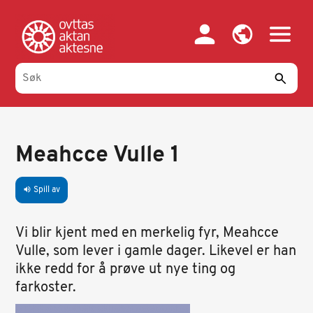
Hopp
til
hovedinnhold
Meahcce Vulle 1
Spill av
volume_up
Vi blir kjent med en merkelig fyr, Meahcce
Vulle, som lever i gamle dager. Likevel er han
ikke redd for å prøve ut nye ting og
farkoster.