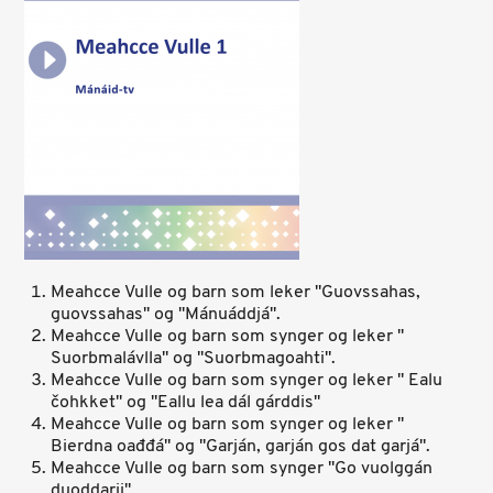
Meahcce Vulle og barn som leker ''Guovssahas,
guovssahas'' og ''Mánuáddjá''.
Meahcce Vulle og barn som synger og leker ''
Suorbmalávlla'' og ''Suorbmagoahti''.
Meahcce Vulle og barn som synger og leker '' Ealu
čohkket'' og ''Eallu lea dál gárddis''
Meahcce Vulle og barn som synger og leker ''
Bierdna oađđá'' og ''Garján, garján gos dat garjá''.
Meahcce Vulle og barn som synger ''Go vuolggán
duoddarii''.